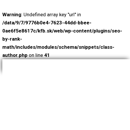
Warning
: Undefined array key "url" in
/data/9/7/9776b0e4-7623-44dd-bbee-
0ae6f5e8617c/kfb.sk/web/wp-content/plugins/seo-
by-rank-
math/includes/modules/schema/snippets/class-
author.php
on line
41
ÚVOD
AUTOMATIZÁCIA PROCESOV
AUTOMATIZÁCIA A RIADIACE SYSTÉMY
MATRIKON – KOMUNIKÁCIA OPC